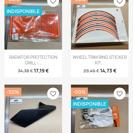
favorite_border
favorite_border
INDISPONIBLE
Aperçu rapide
Aperçu rapide


RADIATOR PROTECTION
WHEEL TRIM RING STICKER
GRILL -...
KIT...
17,19 €
14,73 €
34,38 €
29,46 €
-50%
-50%
favorite_border
favorite_border
INDISPONIBLE