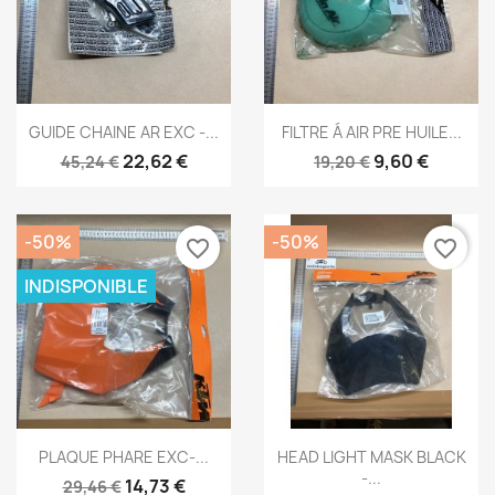
Aperçu rapide
Aperçu rapide


GUIDE CHAINE AR EXC -...
FILTRE Á AIR PRE HUILE...
22,62 €
9,60 €
45,24 €
19,20 €
-50%
-50%
favorite_border
favorite_border
INDISPONIBLE
Aperçu rapide
Aperçu rapide


PLAQUE PHARE EXC-...
HEAD LIGHT MASK BLACK
-...
14,73 €
29,46 €