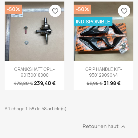
-50%
-50%
favorite_border
favorite_border
INDISPONIBLE
Aperçu rapide
Aperçu rapide


CRANKSHAFT CPL.-
GRIP HANDLE KIT-
90130018000
93012909044
239,40 €
31,98 €
478,80 €
63,96 €
Affichage 1-58 de 58 article(s)
Retour en haut
