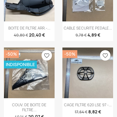
Aperçu rapide
Aperçu rapide


BOITE DE FILTRE ARR.-...
CABLE SECURITE PEDALE...
20,40 €
4,89 €
40,80 €
9,78 €
-50%
-50%
favorite_border
favorite_border
INDISPONIBLE
Aperçu rapide
Aperçu rapide


COUV. DE BOITE DE
CAGE FILTRE 620 LSE 97 -...
FILTRE...
8,82 €
17,64 €
20,07 €
40,14 €