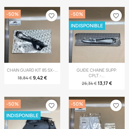
-50%
-50%
favorite_border
favorite_border
INDISPONIBLE
Aperçu rapide
Aperçu rapide


CHAIN GUARD KIT 85 SX-...
GUIDE CHAINE SUPP.
CPLT.-...
9,42 €
18,84 €
13,17 €
26,34 €
-50%
-50%
favorite_border
favorite_border
INDISPONIBLE