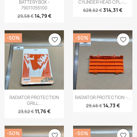
Aperçu rapide
Aperçu rapide


BATTERY BOX -
CYLINDER HEAD CPL.-...
79011055100
314,31 €
628,62 €
14,79 €
29,58 €
-50%
-50%
favorite_border
favorite_border
Aperçu rapide
Aperçu rapide


RADIATOR PROTECTION
RADIATOR PROTECTION -...
GRILL...
14,73 €
29,46 €
11,76 €
23,52 €
-50%
-50%
favorite_border
favorite_border