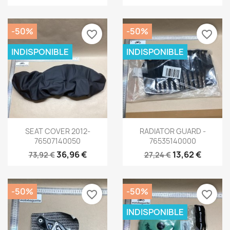
-50%
-50%
favorite_border
favorite_border
INDISPONIBLE
INDISPONIBLE
Aperçu rapide
Aperçu rapide


SEAT COVER 2012-
RADIATOR GUARD -
76507140050
76535140000
36,96 €
13,62 €
73,92 €
27,24 €
-50%
-50%
favorite_border
favorite_border
INDISPONIBLE