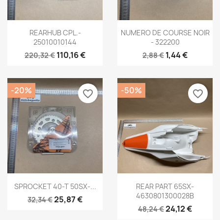
Aperçu rapide
Aperçu rapide


REARHUB CPL.-
NUMERO DE COURSE NOIR
25010010144
- 322200
110,16 €
1,44 €
220,32 €
2,88 €
-20%
-50%
favorite_border
favorite_border
Aperçu rapide
Aperçu rapide


SPROCKET 40-T 50SX-...
REAR PART 65SX-
4630801300028B
25,87 €
32,34 €
24,12 €
48,24 €