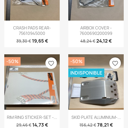
Aperçu rapide
Aperçu rapide


CRASH PADS REAR-
AIRBOX COVER -
75610945000
7600690200099
19,65 €
24,12 €
39,30 €
48,24 €
-50%
-50%
favorite_border
favorite_border
INDISPONIBLE
Aperçu rapide
Aperçu rapide


RIM RING STICKER-SET -...
SKID PLATE ALUMINIUM-...
14,73 €
78,21 €
29,46 €
156,42 €