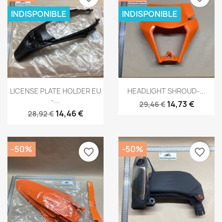
INDISPONIBLE
INDISPONIBLE
Aperçu rapide
Aperçu rapide


LICENSE PLATE HOLDER EU
HEADLIGHT SHROUD-...
-...
14,73 €
29,46 €
14,46 €
28,92 €
-50%
-50%
favorite_border
favorite_border