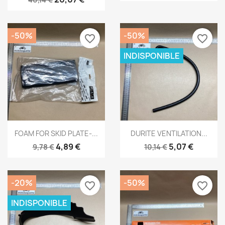
-50%
-50%
favorite_border
favorite_border
INDISPONIBLE
Aperçu rapide
Aperçu rapide


FOAM FOR SKID PLATE-...
DURITE VENTILATION...
4,89 €
5,07 €
9,78 €
10,14 €
-20%
-50%
favorite_border
favorite_border
INDISPONIBLE