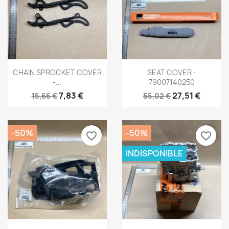
Aperçu rapide
Aperçu rapide


CHAIN SPROCKET COVER
SEAT COVER -
-...
79007140250
7,83 €
27,51 €
15,66 €
55,02 €
-50%
-50%
favorite_border
favorite_border
INDISPONIBLE