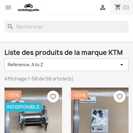
shopping_cart


(0)
search
Liste des produits de la marque KTM

Reference, A to Z
Affichage 1-58 de 58 article(s)
-50%
-50%
favorite_border
favorite_border
INDISPONIBLE