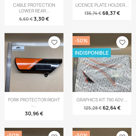
Aperçu rapide
Aperçu rapide


CABLE PROTECTION
LICENCE PLATE HOLDER...
LOWER REAR...
68,37 €
136,74 €
3,30 €
6,60 €
-50%
favorite_border
favorite_border
INDISPONIBLE
Aperçu rapide
Aperçu rapide


FORK PROTECTOR RIGHT
GRAPHICS KIT 790 ADV....
-...
62,64 €
125,28 €
30,96 €
-50%
-50%