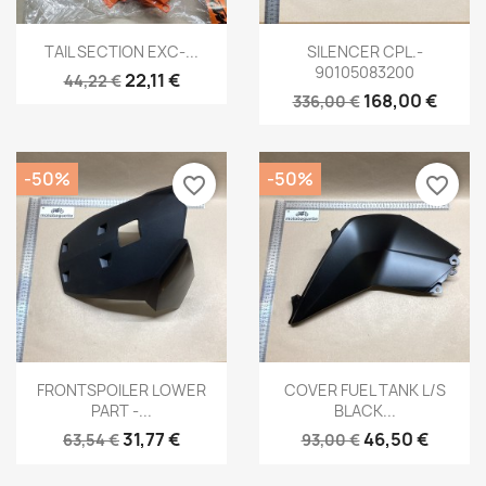
Aperçu rapide
Aperçu rapide


TAIL SECTION EXC-...
SILENCER CPL.-
90105083200
22,11 €
44,22 €
168,00 €
336,00 €
-50%
-50%
favorite_border
favorite_border
Aperçu rapide
Aperçu rapide


FRONTSPOILER LOWER
COVER FUEL TANK L/S
PART -...
BLACK...
31,77 €
46,50 €
63,54 €
93,00 €