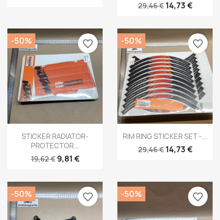
14,73 €
29,46 €
-50%
-50%
favorite_border
favorite_border
Aperçu rapide
Aperçu rapide


STICKER RADIATOR-
RIM RING STICKER SET -...
PROTECTOR...
14,73 €
29,46 €
9,81 €
19,62 €
-50%
-50%
favorite_border
favorite_border