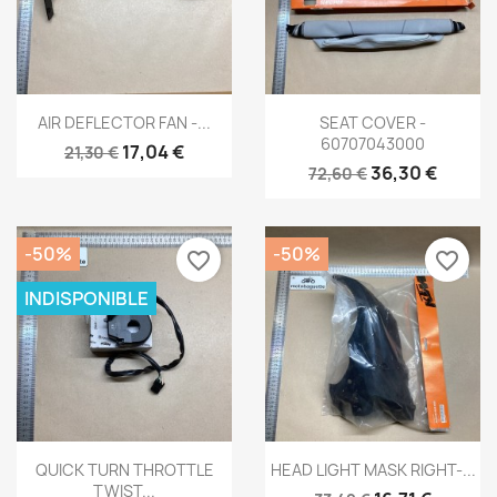
Aperçu rapide
Aperçu rapide


AIR DEFLECTOR FAN -...
SEAT COVER -
60707043000
17,04 €
21,30 €
36,30 €
72,60 €
-50%
-50%
favorite_border
favorite_border
INDISPONIBLE
Aperçu rapide
Aperçu rapide


QUICK TURN THROTTLE
HEAD LIGHT MASK RIGHT-...
TWIST...