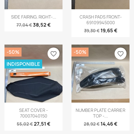
Aperçu rapide
Aperçu rapide


SIDE FAIRING, RIGHT-...
CRASH PADS FRONT-
69109945000
38,52 €
77,04 €
19,65 €
39,30 €
-50%
-50%
favorite_border
favorite_border
INDISPONIBLE
Aperçu rapide
Aperçu rapide


SEAT COVER -
NUMBER PLATE CARRIER
70007040150
TOP -...
27,51 €
14,46 €
55,02 €
28,92 €