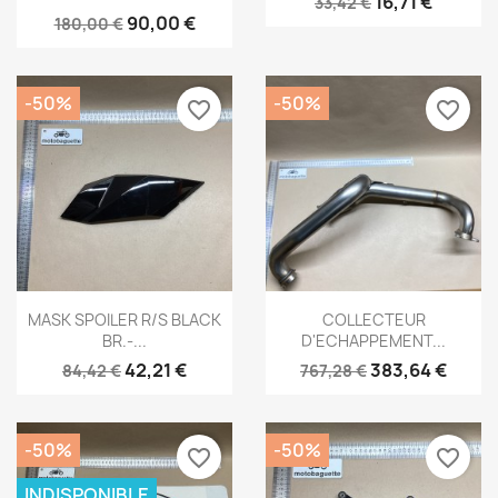
16,71 €
33,42 €
90,00 €
180,00 €
-50%
-50%
favorite_border
favorite_border
Aperçu rapide
Aperçu rapide


MASK SPOILER R/S BLACK
COLLECTEUR
BR.-...
D'ECHAPPEMENT...
42,21 €
383,64 €
84,42 €
767,28 €
-50%
-50%
favorite_border
favorite_border
INDISPONIBLE