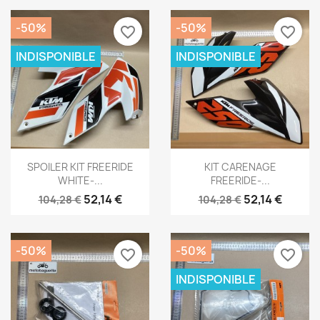
-50%
-50%
favorite_border
favorite_border
INDISPONIBLE
INDISPONIBLE
Aperçu rapide
Aperçu rapide


SPOILER KIT FREERIDE
KIT CARENAGE
WHITE-...
FREERIDE-...
52,14 €
52,14 €
104,28 €
104,28 €
-50%
-50%
favorite_border
favorite_border
INDISPONIBLE