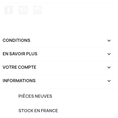
Facebook
YouTube
Instagram
CONDITIONS

EN SAVOIR PLUS

VOTRE COMPTE

INFORMATIONS
keyboard_arrow_down
PIÈCES NEUVES
STOCK EN FRANCE