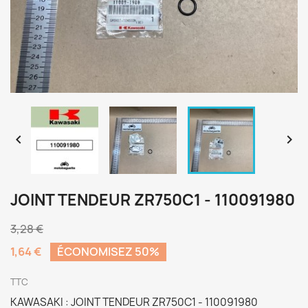


JOINT TENDEUR ZR750C1 - 110091980
3,28 €
1,64 €
ÉCONOMISEZ 50%
TTC
KAWASAKI : JOINT TENDEUR ZR750C1 - 110091980