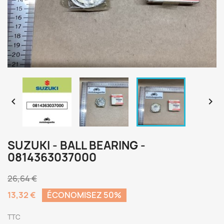


SUZUKI - BALL BEARING -
0814363037000
26,64 €
13,32 €
ÉCONOMISEZ 50%
TTC