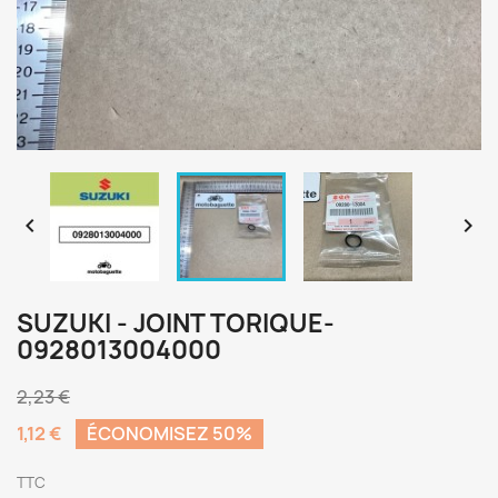


SUZUKI - JOINT TORIQUE-
0928013004000
2,23 €
1,12 €
ÉCONOMISEZ 50%
TTC