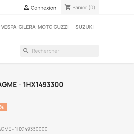
shopping_cart

Panier
(0)
Connexion
A-VESPA-GILERA-MOTO GUZZI
SUZUKI
search
AGME - 1HX1493300
0%
AGME - 1HX149330000