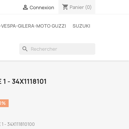
shopping_cart

Panier
(0)
Connexion
A-VESPA-GILERA-MOTO GUZZI
SUZUKI
search
1 - 34X1118101
0%
1 - 34X111810100