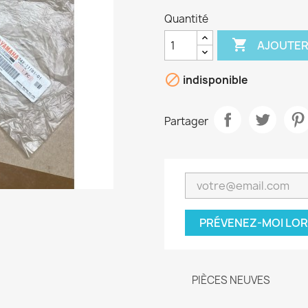
Quantité

AJOUTER

indisponible
Partager
PRÉVENEZ-MOI LOR
PIÈCES NEUVES