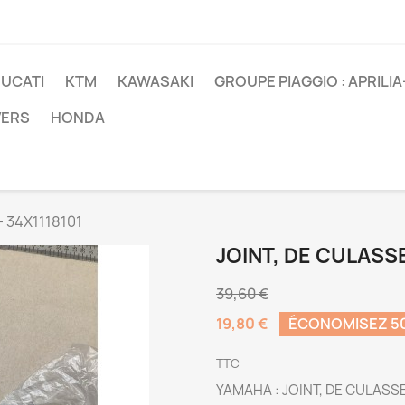
UCATI
KTM
KAWASAKI
GROUPE PIAGGIO : APRILI
VERS
HONDA
- 34X1118101
JOINT, DE CULASSE 
39,60 €
19,80 €
ÉCONOMISEZ 5
TTC
YAMAHA : JOINT, DE CULASSE 