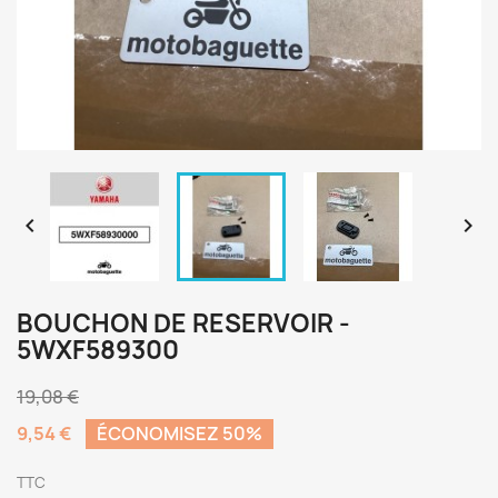


BOUCHON DE RESERVOIR -
5WXF589300
19,08 €
9,54 €
ÉCONOMISEZ 50%
TTC