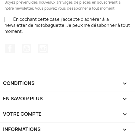
Soyez prévenu des nouveaux arrivages de pièces en souscrivant à
notre newsletter. Vous pouvez vous désabonner à tout moment.
En cochant cette case j'accepte d'adhérer à la
newsletter de motobaguette. Je peux me désabonner à tout
moment.
Facebook
YouTube
Instagram
CONDITIONS

EN SAVOIR PLUS

VOTRE COMPTE

INFORMATIONS
keyboard_arrow_down