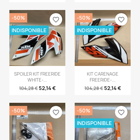
-50%
-50%
favorite_border
favorite_border
INDISPONIBLE
INDISPONIBLE
Aperçu rapide
Aperçu rapide


SPOILER KIT FREERIDE
KIT CARENAGE
WHITE-...
FREERIDE-...
52,14 €
52,14 €
104,28 €
104,28 €
-50%
-50%
favorite_border
favorite_border
INDISPONIBLE