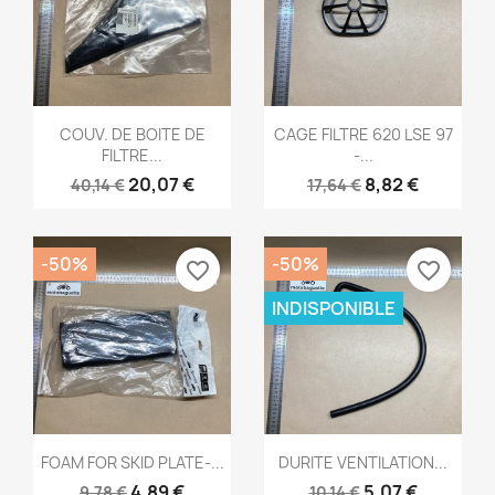
Aperçu rapide
Aperçu rapide


COUV. DE BOITE DE
CAGE FILTRE 620 LSE 97
FILTRE...
-...
20,07 €
8,82 €
40,14 €
17,64 €
-50%
-50%
favorite_border
favorite_border
INDISPONIBLE
Aperçu rapide
Aperçu rapide


FOAM FOR SKID PLATE-...
DURITE VENTILATION...
4,89 €
5,07 €
9,78 €
10,14 €