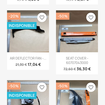
-20%
-50%
favorite_border
favorite_border
INDISPONIBLE
Aperçu rapide
Aperçu rapide


AIR DEFLECTOR FAN -...
SEAT COVER -
60707043000
17,04 €
21,30 €
36,30 €
72,60 €
-50%
-50%
favorite_border
favorite_border
INDISPONIBLE