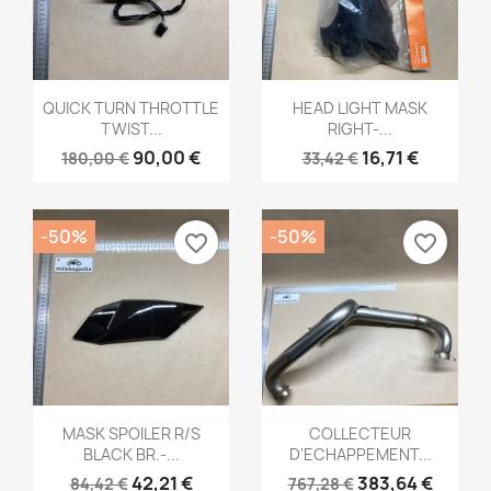
Aperçu rapide
Aperçu rapide


QUICK TURN THROTTLE
HEAD LIGHT MASK
TWIST...
RIGHT-...
90,00 €
16,71 €
180,00 €
33,42 €
-50%
-50%
favorite_border
favorite_border
Aperçu rapide
Aperçu rapide


MASK SPOILER R/S
COLLECTEUR
BLACK BR.-...
D'ECHAPPEMENT...
42,21 €
383,64 €
84,42 €
767,28 €