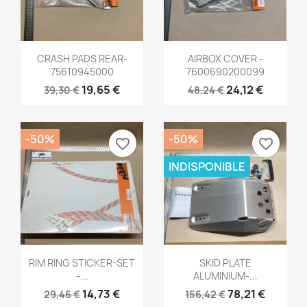
Aperçu rapide
Aperçu rapide


CRASH PADS REAR-
AIRBOX COVER -
75610945000
7600690200099
19,65 €
24,12 €
39,30 €
48,24 €
-50%
-50%
favorite_border
favorite_border
INDISPONIBLE
Aperçu rapide
Aperçu rapide


RIM RING STICKER-SET
SKID PLATE
-...
ALUMINIUM-...
14,73 €
78,21 €
29,46 €
156,42 €