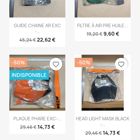
Aperçu rapide
Aperçu rapide


GUIDE CHAINE AR EXC
FILTRE Á AIR PRE HUILE...
-...
9,60 €
19,20 €
22,62 €
45,24 €
-50%
-50%
favorite_border
favorite_border
INDISPONIBLE
Aperçu rapide
Aperçu rapide


PLAQUE PHARE EXC-...
HEAD LIGHT MASK BLACK
-...
14,73 €
29,46 €
14,73 €
29,46 €