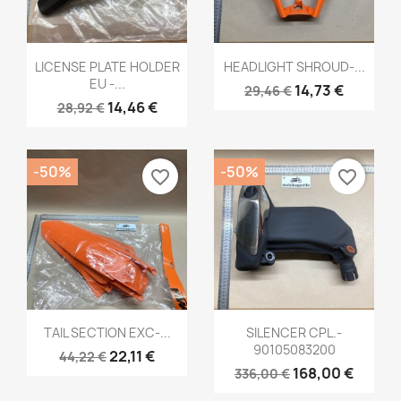
Aperçu rapide
Aperçu rapide


LICENSE PLATE HOLDER
HEADLIGHT SHROUD-...
EU -...
14,73 €
29,46 €
14,46 €
28,92 €
-50%
-50%
favorite_border
favorite_border
Aperçu rapide
Aperçu rapide


TAIL SECTION EXC-...
SILENCER CPL.-
90105083200
22,11 €
44,22 €
168,00 €
336,00 €