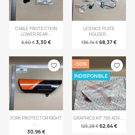
Aperçu rapide
Aperçu rapide


CABLE PROTECTION
LICENCE PLATE
LOWER REAR...
HOLDER...
3,30 €
68,37 €
6,60 €
136,74 €
-50%
favorite_border
favorite_border
INDISPONIBLE
Aperçu rapide
Aperçu rapide


FORK PROTECTOR RIGHT
GRAPHICS KIT 790 ADV....
-...
62,64 €
125,28 €
30,96 €