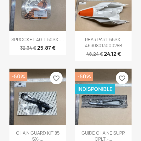
Aperçu rapide
Aperçu rapide


SPROCKET 40-T 50SX-...
REAR PART 65SX-
4630801300028B
25,87 €
32,34 €
24,12 €
48,24 €
-50%
-50%
favorite_border
favorite_border
INDISPONIBLE
Aperçu rapide
Aperçu rapide


CHAIN GUARD KIT 85
GUIDE CHAINE SUPP.
SX-...
CPLT.-...