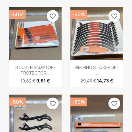
-50%
-50%
favorite_border
favorite_border
Aperçu rapide
Aperçu rapide


STICKER RADIATOR-
RIM RING STICKER SET
PROTECTOR...
-...
9,81 €
14,73 €
19,62 €
29,46 €
-50%
-50%
favorite_border
favorite_border