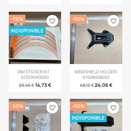
-50%
-50%
favorite_border
favorite_border
INDISPONIBLE
Aperçu rapide
Aperçu rapide


RIM STICKER KIT -
WINDSHIELD HOLDER-
61309999000
61508008050
14,73 €
24,06 €
29,46 €
48,12 €
-50%
-50%
favorite_border
favorite_border
INDISPONIBLE