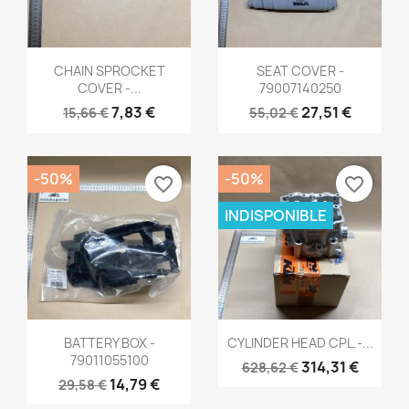
Aperçu rapide
Aperçu rapide


CHAIN SPROCKET
SEAT COVER -
COVER -...
79007140250
7,83 €
27,51 €
15,66 €
55,02 €
-50%
-50%
favorite_border
favorite_border
INDISPONIBLE
Aperçu rapide
Aperçu rapide


BATTERY BOX -
CYLINDER HEAD CPL.-...
79011055100
314,31 €
628,62 €
14,79 €
29,58 €