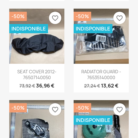
-50%
-50%
favorite_border
favorite_border
INDISPONIBLE
INDISPONIBLE
Aperçu rapide
Aperçu rapide


SEAT COVER 2012-
RADIATOR GUARD -
76507140050
76535140000
36,96 €
13,62 €
73,92 €
27,24 €
-50%
-50%
favorite_border
favorite_border
INDISPONIBLE