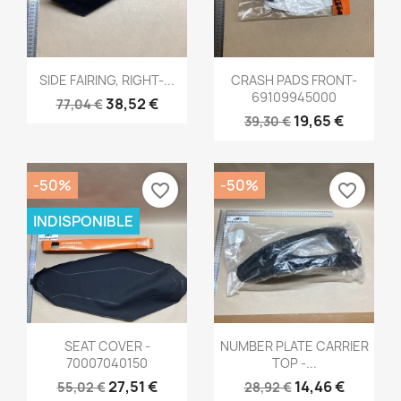
Aperçu rapide
Aperçu rapide


SIDE FAIRING, RIGHT-...
CRASH PADS FRONT-
69109945000
38,52 €
77,04 €
19,65 €
39,30 €
-50%
-50%
favorite_border
favorite_border
INDISPONIBLE
Aperçu rapide
Aperçu rapide


SEAT COVER -
NUMBER PLATE CARRIER
70007040150
TOP -...
27,51 €
14,46 €
55,02 €
28,92 €