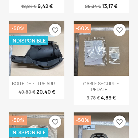
9,42 €
13,17 €
18,84 €
26,34 €
-50%
-50%
favorite_border
favorite_border
INDISPONIBLE
Aperçu rapide
Aperçu rapide


BOITE DE FILTRE ARR.-...
CABLE SECURITE
PEDALE...
20,40 €
40,80 €
4,89 €
9,78 €
-50%
-50%
favorite_border
favorite_border
INDISPONIBLE