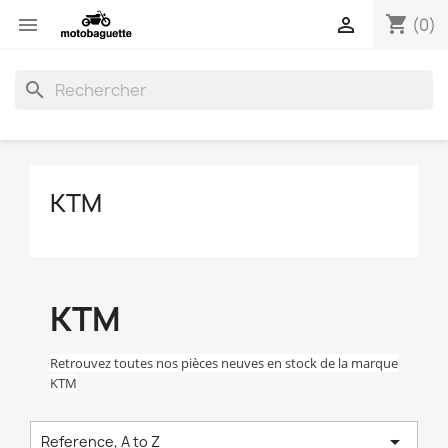
shopping_cart


(0)
search
KTM
KTM
Retrouvez toutes nos pièces neuves en stock de la marque
KTM

Reference, A to Z