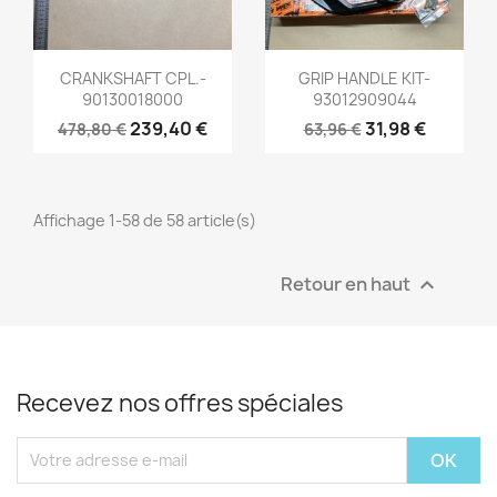
Aperçu rapide
Aperçu rapide


CRANKSHAFT CPL.-
GRIP HANDLE KIT-
90130018000
93012909044
239,40 €
31,98 €
478,80 €
63,96 €
Affichage 1-58 de 58 article(s)
Retour en haut

Recevez nos offres spéciales