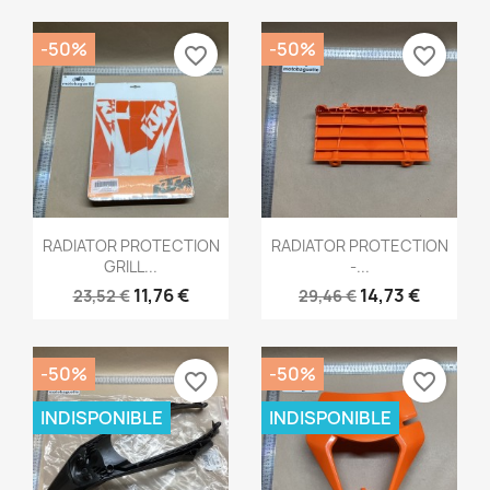
-50%
-50%
favorite_border
favorite_border
Aperçu rapide
Aperçu rapide


RADIATOR PROTECTION
RADIATOR PROTECTION
GRILL...
-...
11,76 €
14,73 €
23,52 €
29,46 €
-50%
-50%
favorite_border
favorite_border
INDISPONIBLE
INDISPONIBLE