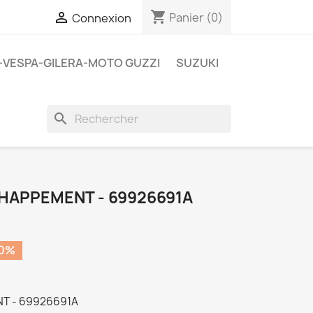
shopping_cart

Panier
(0)
Connexion
A-VESPA-GILERA-MOTO GUZZI
SUZUKI
search
HAPPEMENT - 69926691A
50%
T - 69926691A