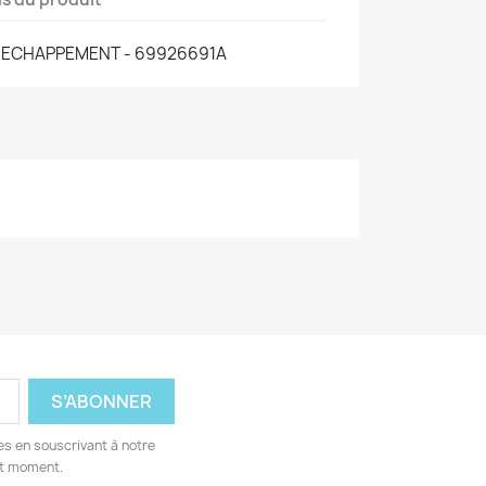
R ECHAPPEMENT - 69926691A
s en souscrivant à notre
ut moment.