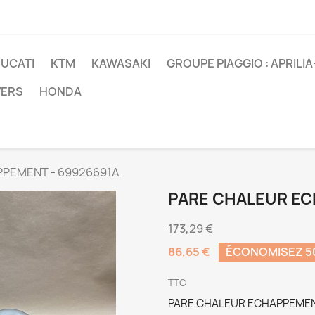
UCATI
KTM
KAWASAKI
GROUPE PIAGGIO : APRILI
VERS
HONDA
PEMENT - 69926691A
PARE CHALEUR EC
173,29 €
86,65 €
ÉCONOMISEZ 
TTC
PARE CHALEUR ECHAPPEMEN