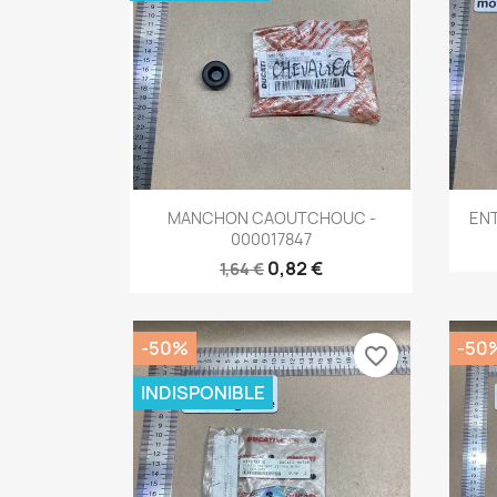
Aperçu rapide

MANCHON CAOUTCHOUC -
ENT
000017847
0,82 €
1,64 €
-50%
-50
favorite_border
INDISPONIBLE