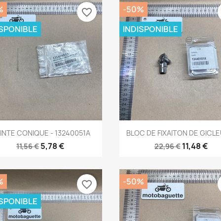
%
-50%
favorite_border
ISPONIBLE
INDISPONIBLE
Aperçu rapide
Aperçu rapide


INTE CONIQUE - 13240051A
BLOC DE FIXAITON DE GICLEU
5,78 €
11,48 €
11,56 €
22,96 €
%
-50%
favorite_border
ISPONIBLE