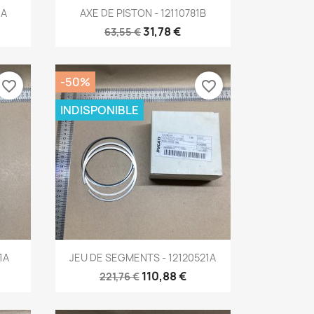
Aperçu rapide

1A
AXE DE PISTON - 12110781B
31,78 €
63,55 €
-50%
favorite_border
favorite_border
INDISPONIBLE
Aperçu rapide

1A
JEU DE SEGMENTS - 12120521A
110,88 €
221,76 €