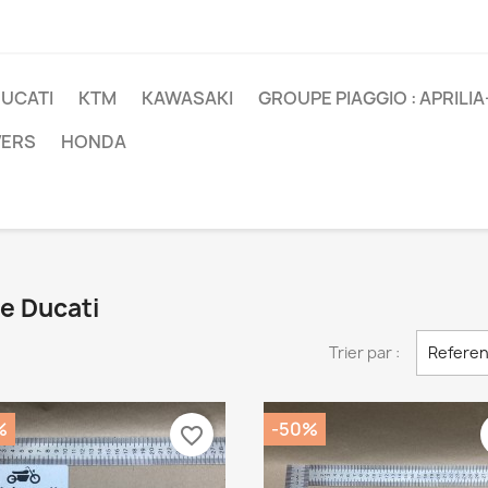
UCATI
KTM
KAWASAKI
GROUPE PIAGGIO : APRILI
VERS
HONDA
ue Ducati
Trier par :
Referen
%
-50%
favorite_border