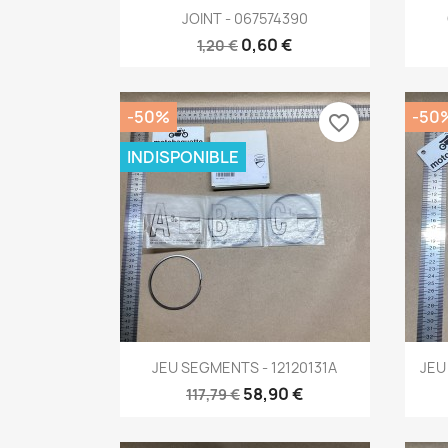
Aperçu rapide

JOINT - 067574390
0,60 €
1,20 €
-50%
-50
favorite_border
INDISPONIBLE
Aperçu rapide

JEU SEGMENTS - 12120131A
JEU
58,90 €
117,79 €