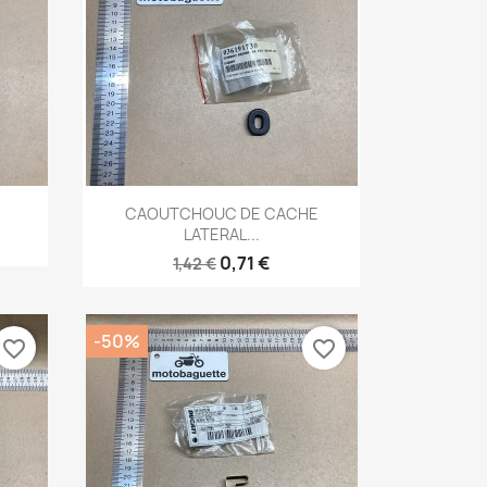
Aperçu rapide

CAOUTCHOUC DE CACHE
LATERAL...
0,71 €
1,42 €
-50%
favorite_border
favorite_border