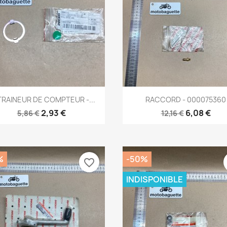
Aperçu rapide
Aperçu rapide


RAINEUR DE COMPTEUR -...
RACCORD - 000075360
2,93 €
6,08 €
5,86 €
12,16 €
%
-50%
favorite_border
INDISPONIBLE