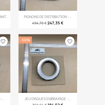
Aperçu rapide

NT...
PIGNONS DE DISTRIBUTION -...
247,35 €
494,70 €
-50%
favorite_border
favorite_border
Aperçu rapide

...
JEU DISQUES EMBRAYAGE -...
184,52 €