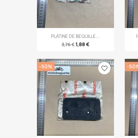
Aperçu rapide

PLATINE DE BEQUILLE...
1,88 €
3,76 €
-50%
-50
favorite_border