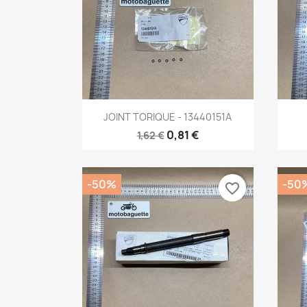
Aperçu rapide

JOINT TORIQUE - 13440151A
0,81 €
1,62 €
-50%
-50
favorite_border