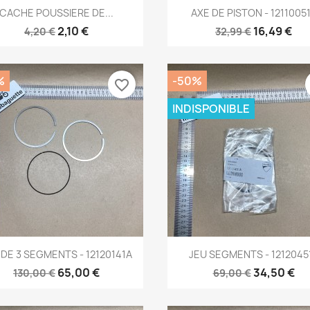
Aperçu rapide
Aperçu rapide


CACHE POUSSIERE DE...
AXE DE PISTON - 1211005
2,10 €
16,49 €
4,20 €
32,99 €
%
-50%
favorite_border
INDISPONIBLE
Aperçu rapide
Aperçu rapide


 DE 3 SEGMENTS - 12120141A
JEU SEGMENTS - 1212045
65,00 €
34,50 €
130,00 €
69,00 €