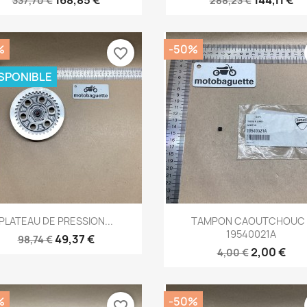
337,70 €
288,23 €
%
-50%
favorite_border
ISPONIBLE
Aperçu rapide
Aperçu rapide


PLATEAU DE PRESSION...
TAMPON CAOUTCHOUC 
19540021A
49,37 €
98,74 €
2,00 €
4,00 €
%
-50%
favorite_border