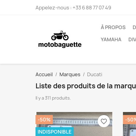
Appelez-nous :
+33 6 88 77 07 49
À PROPOS
D
YAMAHA
DI
Accueil
Marques
Ducati
Liste des produits de la marq
Il y a 311 produits.
-50%
-50
favorite_border
INDISPONIBLE