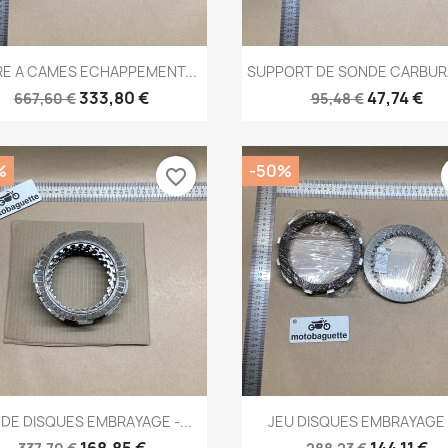
Aperçu rapide
Aperçu rapide


E A CAMES ECHAPPEMENT...
SUPPORT DE SONDE CARBURA
333,80 €
47,74 €
667,60 €
95,48 €
%
-50%
favorite_border
Aperçu rapide
Aperçu rapide


 DE DISQUES EMBRAYAGE -...
JEU DISQUES EMBRAYAGE -
168,85 €
144,11 €