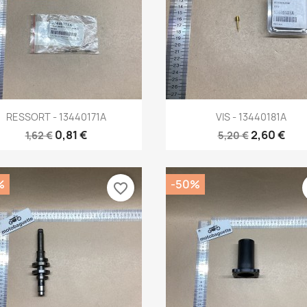
Aperçu rapide
Aperçu rapide


RESSORT - 13440171A
VIS - 13440181A
0,81 €
2,60 €
1,62 €
5,20 €
%
-50%
favorite_border