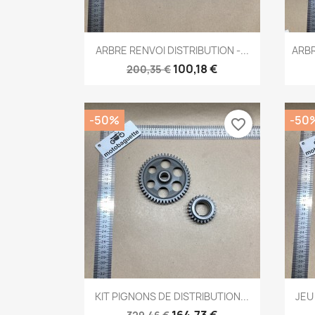
Aperçu rapide

ARBRE RENVOI DISTRIBUTION -...
ARBR
100,18 €
200,35 €
-50%
-50
favorite_border
Aperçu rapide

KIT PIGNONS DE DISTRIBUTION...
JEU
164,73 €