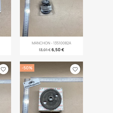
Aperçu rapide

MANCHON - 13510082A
6,50 €
13,01 €
-50%
favorite_border
favorite_border