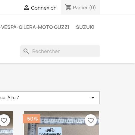
shopping_cart

Panier
(0)
Connexion
A-VESPA-GILERA-MOTO GUZZI
SUZUKI
search

ce, A to Z
-50%
favorite_border
favorite_border