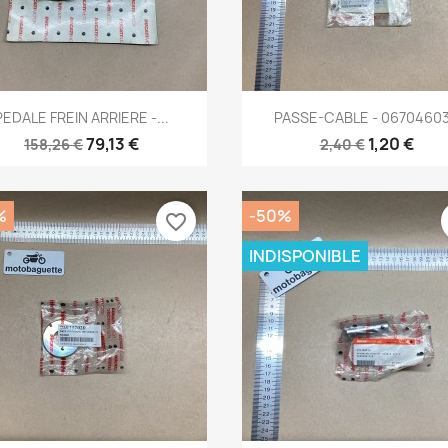
Aperçu rapide
Aperçu rapide


PEDALE FREIN ARRIERE -...
PASSE-CABLE - 0670460
79,13 €
1,20 €
158,26 €
2,40 €
%
-50%
favorite_border
INDISPONIBLE