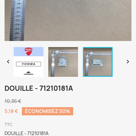


DOUILLE - 71210181A
10,36 €
5,18 €
ÉCONOMISEZ 50%
TTC
DOUILLE - 71210181A