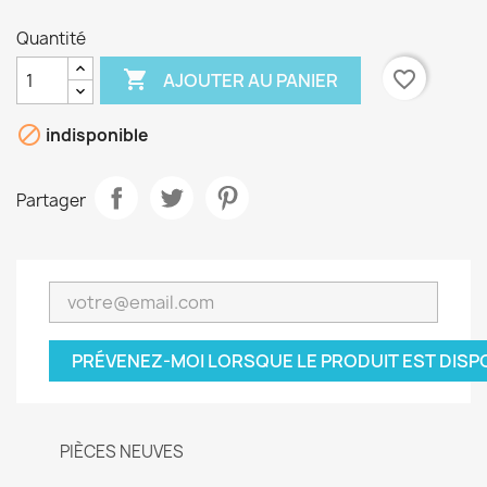
Quantité

favorite_border
AJOUTER AU PANIER

indisponible
Partager
PRÉVENEZ-MOI LORSQUE LE PRODUIT EST DISP
PIÈCES NEUVES